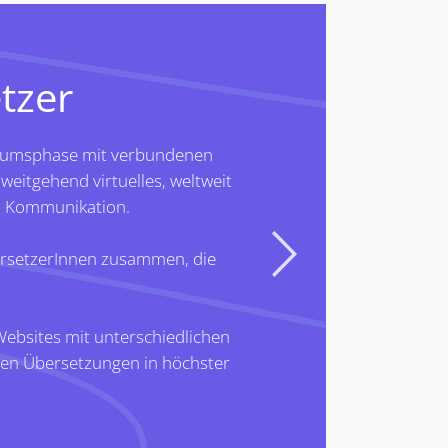
tzer
N
hstumsphase mit verbundenen
weitgehend virtuelles, weltweit
n Kommunikation.
bersetzerInnen zusammen, die
Dam
Websites mit unterschiedlichen
llen Übersetzungen in höchster